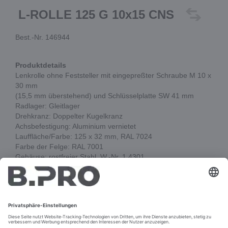
L-ROLLE 125 G 10x15 CNS
Best.-Nr. 146944
Produktdetails
Lenkrolle ohne Feststeller mit eingepreßter Schraube M 10 x
30 mm
(15,5 mm überstehend) und Schlüsselplatte SW 41 mm
Radlager: Gleitlager
Drehkranz: Doppelter Kugelkranz
Achsbefestigung: Aluminium vernietet
Lauffläche/Farbe: 125 x 32 mm, RAL 7024
Farbe der Felge: RAL 7001
Gehäuse: rostfreier Stahl, W.-Nr. 1.4301,
Eigenschaften Lauffläche: weiches TPR,
63 Shore, spurlos, Tragkraft: 90 kg
In den Warenkorb