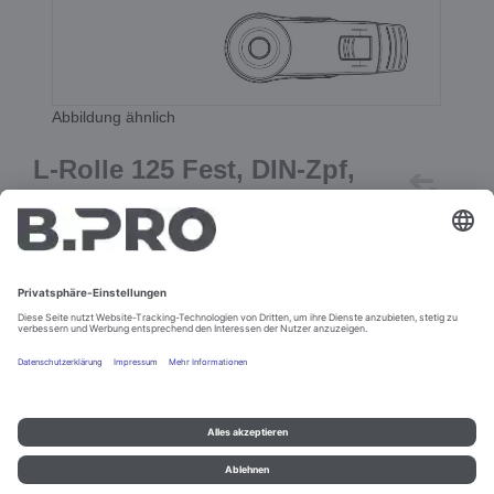
Abbildung ähnlich
L-Rolle 125 Fest, DIN-Zpf,
PA (gr), Anti
Best.-Nr. 386513
In den Warenkorb
Impressum und Datenschutz
Kontakt
Rechtliche Hinweise
© B.PRO Catering Solutions 2022