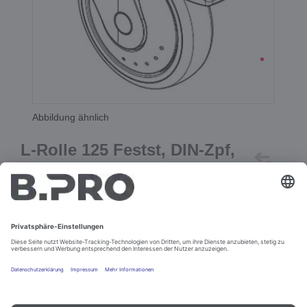
Abbildung ähnlich
L-Rolle 125 Festst, DIN-Zpf,
PA (grau)
Best.-Nr. 386499
In den Warenkorb