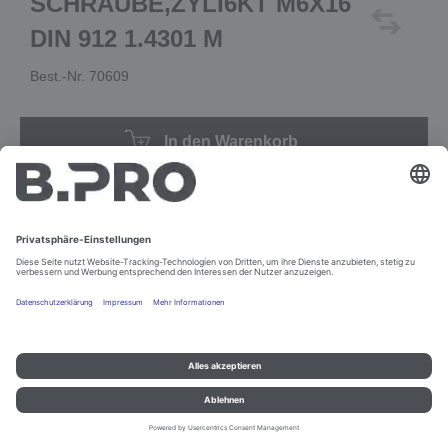
SCHRAUBE,ZYLI6KT M6X16
DIN 912 1.4301 M
Best.-Nr. 70609
In den Warenkorb
Impressum und Datenschutz
Kontakt
Rechtliche Hinweise
© B.PRO Catering Solutions 2022