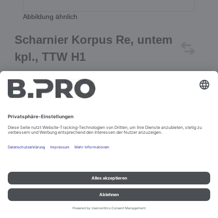
Abbildung ähnlich
Scharnier Korpus Re, untem
kpl., TTW H1
Best.-Nr. 384218
In den Warenkorb
Impressum und Datenschutz
Kontakt
Rechtliche Hinweise
© B.PRO Catering Solutions 2022