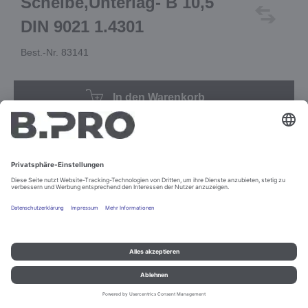
Scheibe,Unterlag- B 10,5
DIN 9021 1.4301
Best.-Nr. 83141
In den Warenkorb
Impressum und Datenschutz
Kontakt
Rechtliche Hinweise
© B.PRO Catering Solutions 2022