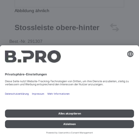
Abbildung ähnlich
Stossleiste obere-hinter
Best.-Nr. 291307
In den Warenkorb
Impressum und Datenschutz
Kontakt
Rechtliche Hinweise
© B.PRO Catering Solutions 2022