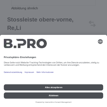
Abbildung ähnlich
Stossleiste obere-vorne,
Re,Li
Best.-Nr. 291303
In den Warenkorb
Impressum und Datenschutz
Kontakt
Rechtliche Hinweise
© B.PRO Catering Solutions 2022