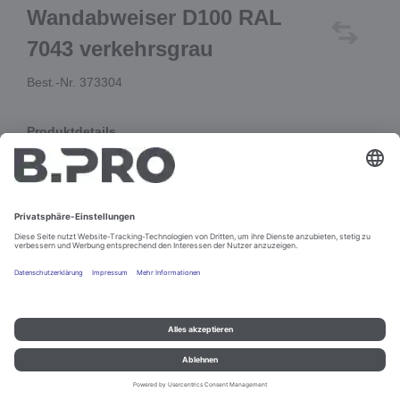
Wandabweiser D100 RAL
7043 verkehrsgrau
Best.-Nr. 373304
Produktdetails
Außendurchmesser: 100 mm
für 25 mm Rundrohr
In den Warenkorb
Impressum und Datenschutz
Kontakt
Rechtliche Hinweise
© B.PRO Catering Solutions 2022