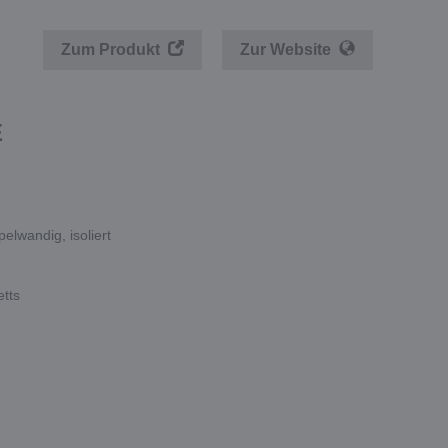
Zum Produkt
Zur Website
E
elwandig, isoliert
etts