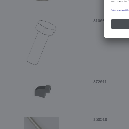
81098
372911
350519