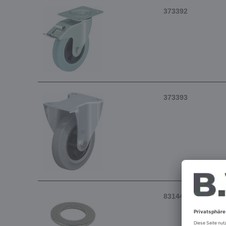
373392
373393
83144