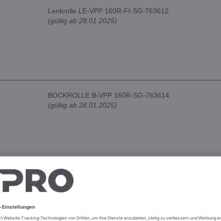
Lenkrolle LE-VPP 160R-FI-SG-763612
(gültig ab 28.01.2025)
BOCKROLLE B-VPP 160R-SG-763614
(gültig ab 28.01.2025)
Scheibe DIN9021-8,4
(gültig ab 28.01.2025)