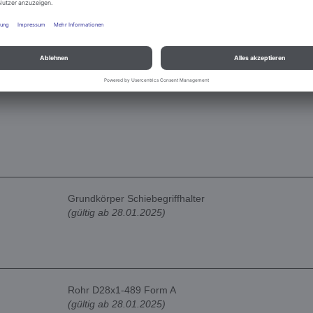
Sechskantschraube ISO 4017-M8x25
(gültig ab 28.01.2025)
Grundkörper Schiebegriffhalter
(gültig ab 28.01.2025)
Rohr D28x1-489 Form A
(gültig ab 28.01.2025)