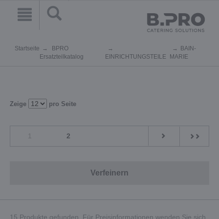
Startseite
BPRO
BAIN-
Ersatzteilkatalog
EINRICHTUNGSTEILE
MARIE
Zeige
pro Seite
1
2
Verfeinern
15 Produkte gefunden. Für Preisinformationen wenden Sie sich