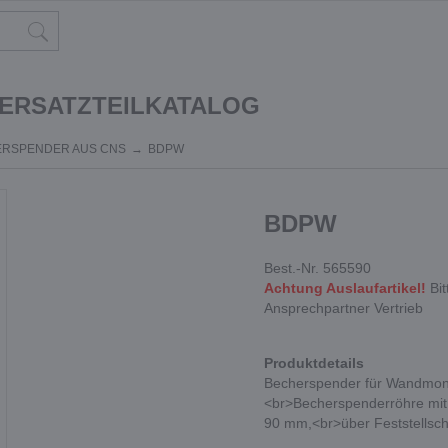
 ERSATZTEILKATALOG
RSPENDER AUS CNS
BDPW
BDPW
Best.-Nr. 565590
Achtung Auslaufartikel!
Bit
Ansprechpartner Vertrieb
Produktdetails
Becherspender für Wandmon
<br>Becherspenderröhre mit
90 mm,<br>über Feststellsch