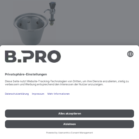
Portionierspüle
Best.-Nr. 143575
Nicht bestellbar
Impressum und Datenschutz
Kontakt
Rechtliche Hinweise
© B.PRO Catering Solutions 2022