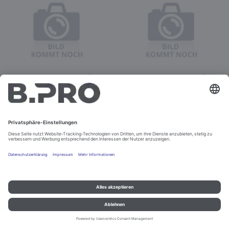
ION TEC AIR 80 anthrazit
ION TEC AIR 80
Best.-Nr. 575192
verkehrsweiß
Best.-Nr. 575194
Nicht bestellbar
Nicht bestellbar
Impressum und Datenschutz
Kontakt
Rechtliche Hinweise
© B.PRO Catering Solutions 2022