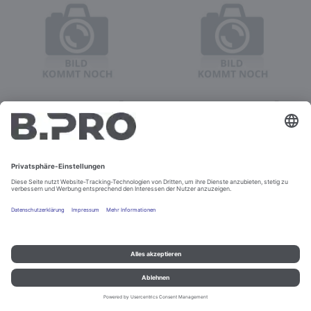
ION TEC AIR 80 anthrazit
ION TEC AIR 80
Best.-Nr. 575192
verkehrsweiß
Best.-Nr. 575194
Nicht bestellbar
Nicht bestellbar
Impressum und Datenschutz
Kontakt
Rechtliche Hinweise
© B.PRO Catering Solutions 2022