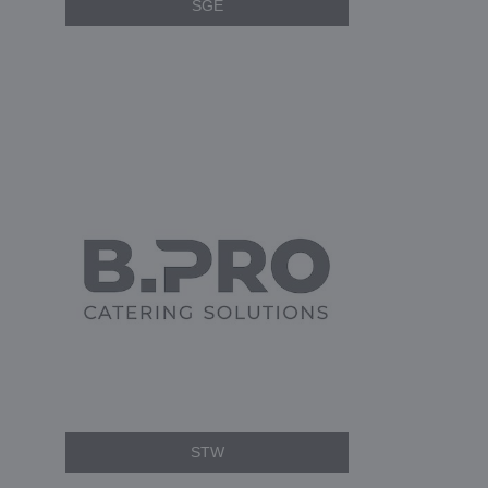
SGE
STW