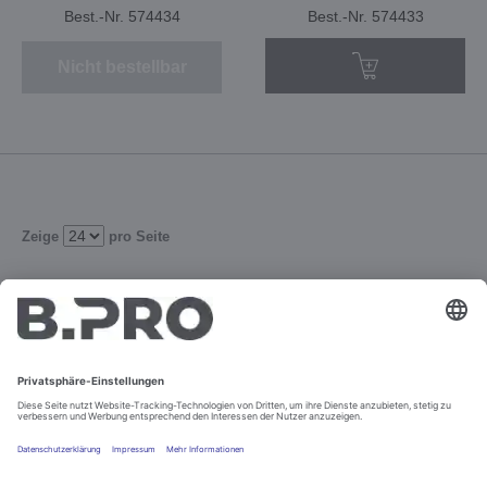
Best.-Nr. 574434
Best.-Nr. 574433
Nicht bestellbar
Zeige
pro Seite
1
2
Verfeinern