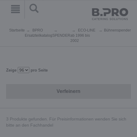
Startseite
BPRO
ECO-LINE
Bühnenspender
Ersatzteilkatalog
SPENDER
ab 1996 bis
2002
Zeige
pro Seite
Verfeinern
3 Produkte gefunden. Für Preisinformationen wenden Sie sich
bitte an den Fachhandel