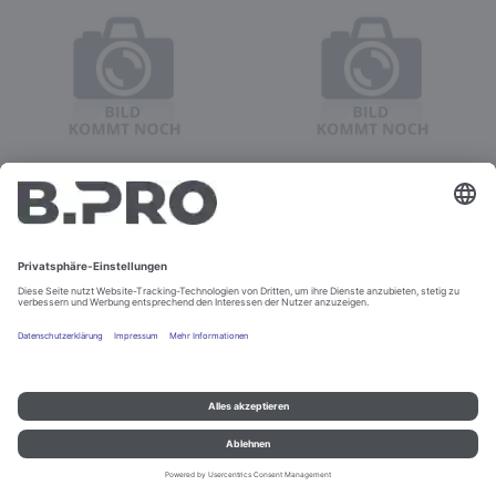
KORBSPENDER CHV
KORBSPENDER MOD.
81/54 ECO SEB9*AA
CEB-65/53UNBEH.ECKIG
Best.-Nr. 564285
Best.-Nr. 590026
Nicht bestellbar
Nicht bestellbar
Impressum und Datenschutz
Kontakt
Rechtliche Hinweise
© B.PRO Catering Solutions 2022