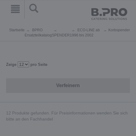
Startseite
BPRO
ECO-LINE ab
Korbspender
Ersatzteilkatalog
SPENDER
1996 bis 2002
Zeige
pro Seite
Verfeinern
12 Produkte gefunden. Für Preisinformationen wenden Sie sich
bitte an den Fachhandel