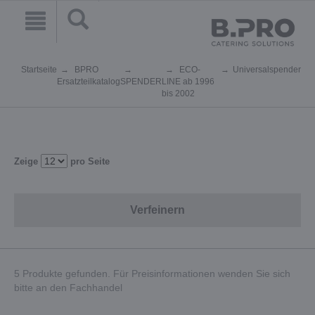
Startseite
BPRO
ECO-
Universalspender
Ersatzteilkatalog
SPENDER
LINE ab 1996
bis 2002
Zeige
pro Seite
Verfeinern
5 Produkte gefunden. Für Preisinformationen wenden Sie sich
bitte an den Fachhandel