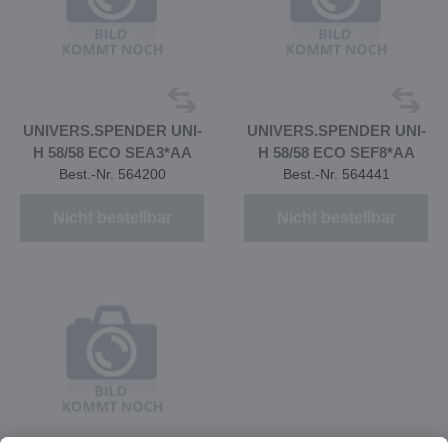
UNIVERS.SPENDER UNI-
UNIVERS.SPENDER UNI-
H 58/58 ECO SEA3*AA
H 58/58 ECO SEF8*AA
Best.-Nr. 564200
Best.-Nr. 564441
Nicht bestellbar
Nicht bestellbar