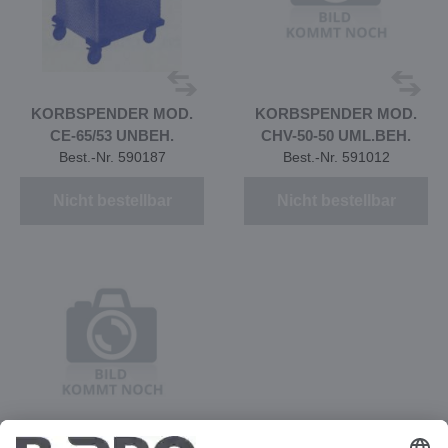
KORBSPENDER MOD.
KORBSPENDER MOD.
CE-65/53 UNBEH.
CHV-50-50 UML.BEH.
Best.-Nr. 590187
Best.-Nr. 591012
Nicht bestellbar
Nicht bestellbar