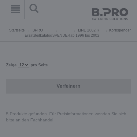
Startseite
BPRO
LINE 2002 R
Korbspender
Ersatzteilkatalog
SPENDER
ab 1996 bis 2002
Zeige
pro Seite
Verfeinern
5 Produkte gefunden. Für Preisinformationen wenden Sie sich
bitte an den Fachhandel