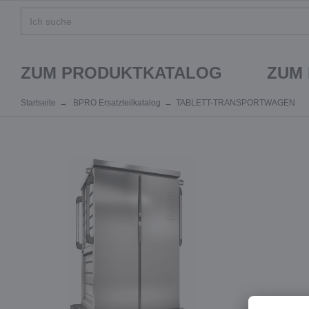
ZUM PRODUKTKATALOG
ZUM
Startseite
BPRO Ersatzteilkatalog
TABLETT-TRANSPORTWAGEN