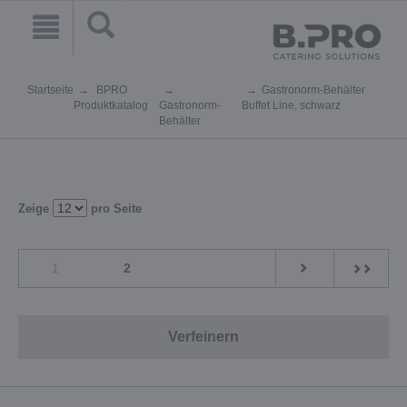
Startseite
BPRO
Gastronorm-Behälter
Produktkatalog
Gastronorm-
Buffet Line, schwarz
Behälter
Zeige
pro Seite
1
2
Verfeinern