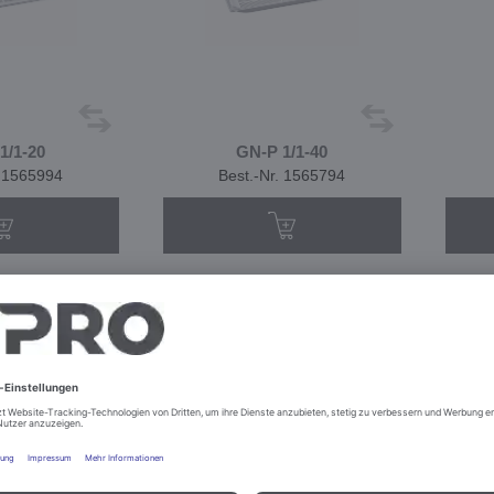
1/1-20
GN-P 1/1-40
. 1565994
Best.-Nr. 1565794