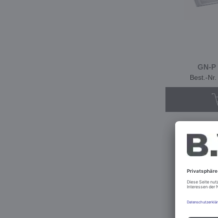
GN-P 
Best.-Nr