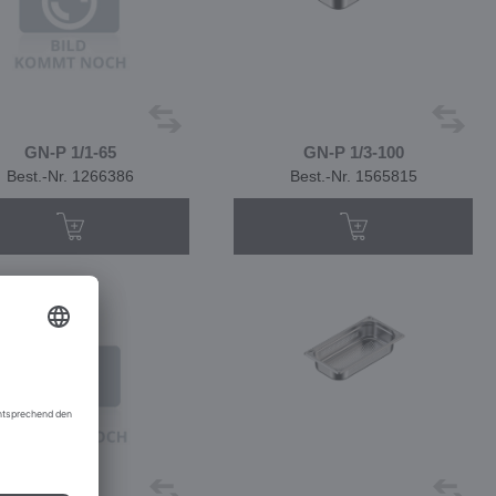
GN-P 1/1-65
GN-P 1/3-100
Best.-Nr. 1266386
Best.-Nr. 1565815