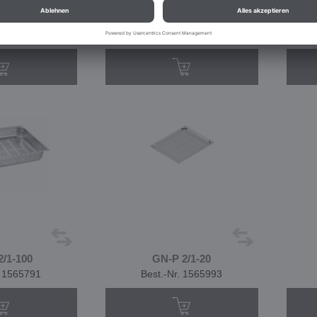
1/3-150
GN-P 1/3-200
. 1565816
Best.-Nr. 1565817
2/1-100
GN-P 2/1-20
. 1565791
Best.-Nr. 1565993