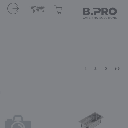
1
2
l