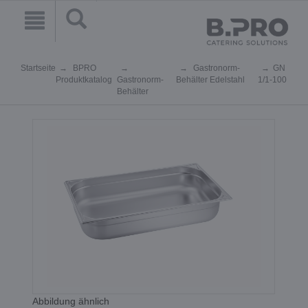
Startseite
BPRO
Gastronorm-
GN
Produktkatalog
Gastronorm-
Behälter Edelstahl
1/1-100
Behälter
Abbildung ähnlich