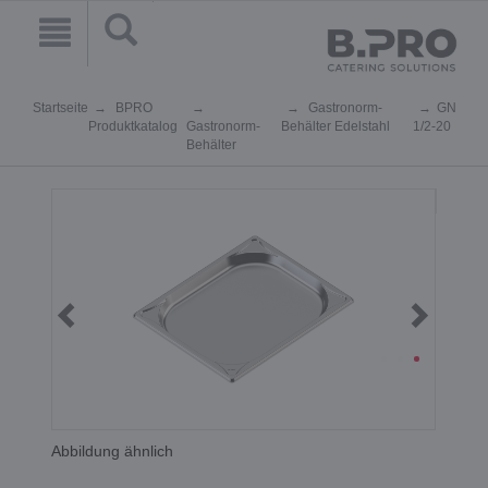
Startseite
BPRO
Gastronorm-
GN
Produktkatalog
Gastronorm-
Behälter Edelstahl
1/2-20
Behälter
Abbildung ähnlich