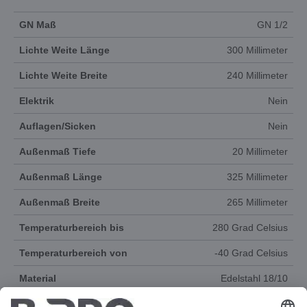
GN Maß
GN 1/2
Lichte Weite Länge
300 Millimeter
Lichte Weite Breite
240 Millimeter
Elektrik
Nein
Auflagen/Sicken
Nein
Außenmaß Tiefe
20 Millimeter
Außenmaß Länge
325 Millimeter
Außenmaß Breite
265 Millimeter
Temperaturbereich bis
280 Grad Celsius
Temperaturbereich von
-40 Grad Celsius
Material
Edelstahl 18/10
Produktgruppe
Gastronorm-System