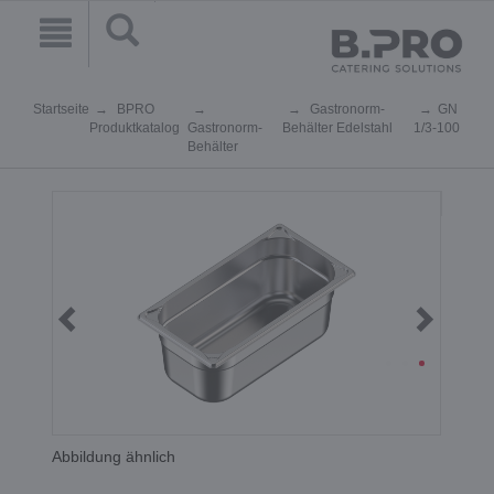
Startseite
BPRO
Gastronorm-
GN
Produktkatalog
Gastronorm-
Behälter Edelstahl
1/3-100
Behälter
Abbildung ähnlich