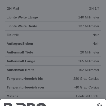
GN Maß
GN 1/4
Lichte Weite Länge
240 Millimeter
Lichte Weite Breite
137 Millimeter
Elektrik
Nein
Auflagen/Sicken
Nein
Außenmaß Tiefe
20 Millimeter
Außenmaß Länge
265 Millimeter
Außenmaß Breite
162 Millimeter
Temperaturbereich bis
280 Grad Celsius
Temperaturbereich von
-40 Grad Celsius
Material
Edelstahl 18/10
Produktgruppe
Gastronorm-System