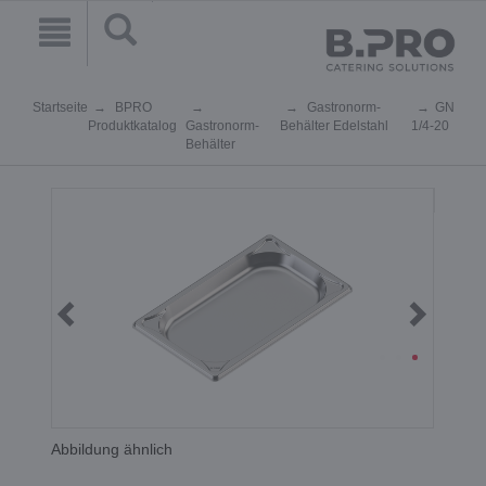
Startseite
BPRO
Gastronorm-
GN
Produktkatalog
Gastronorm-
Behälter Edelstahl
1/4-20
Behälter
Abbildung ähnlich