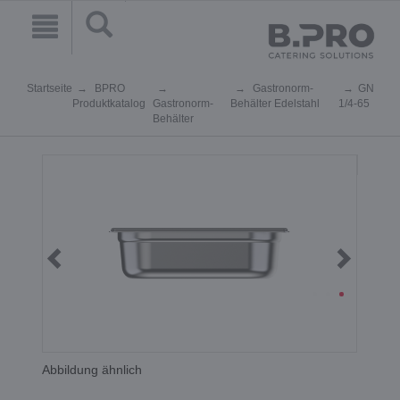
Startseite
BPRO
Gastronorm-
GN
Produktkatalog
Gastronorm-
Behälter Edelstahl
1/4-65
Behälter
Abbildung ähnlich