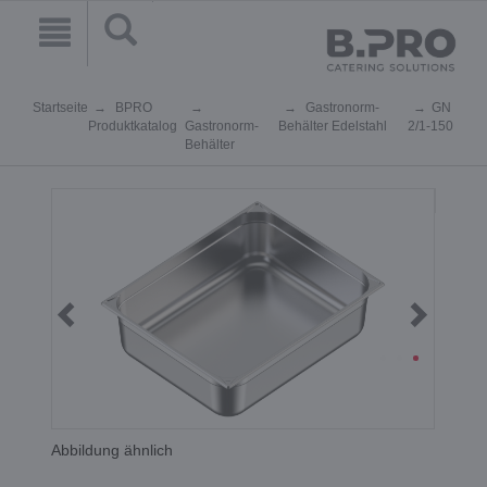
Startseite
BPRO
Gastronorm-
GN
Produktkatalog
Gastronorm-
Behälter Edelstahl
2/1-150
Behälter
Abbildung ähnlich