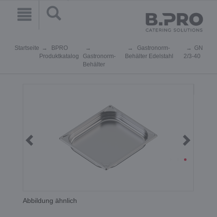
Startseite
BPRO
Gastronorm-
GN
Produktkatalog
Gastronorm-
Behälter Edelstahl
2/3-40
Behälter
Abbildung ähnlich