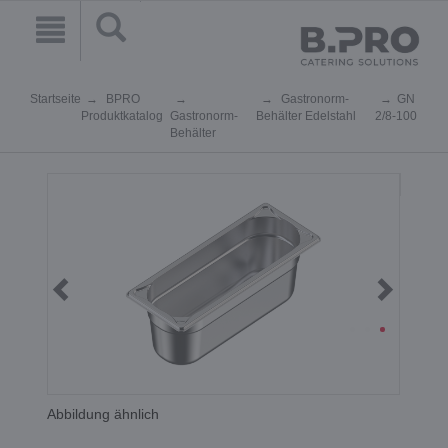
Startseite
BPRO
Gastronorm-
GN
Produktkatalog
Gastronorm-
Behälter Edelstahl
2/8-100
Behälter
Abbildung ähnlich