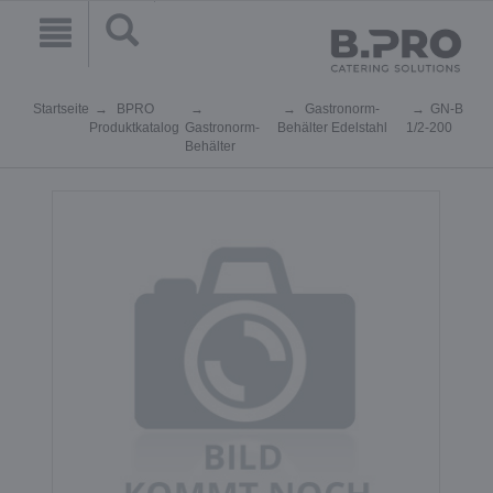
Startseite
BPRO
Gastronorm-
GN-B
Produktkatalog
Gastronorm-
Behälter Edelstahl
1/2-200
Behälter