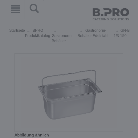
Startseite
BPRO
Gastronorm-
GN-B
Produktkatalog
Gastronorm-
Behälter Edelstahl
1/3-150
Behälter
Abbildung ähnlich