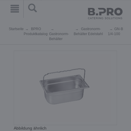
Startseite
BPRO
Gastronorm-
GN-B
Produktkatalog
Gastronorm-
Behälter Edelstahl
1/4-100
Behälter
Abbildung ähnlich