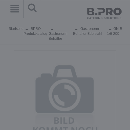
Startseite
BPRO
Gastronorm-
GN-B
Produktkatalog
Gastronorm-
Behälter Edelstahl
1/6-200
Behälter