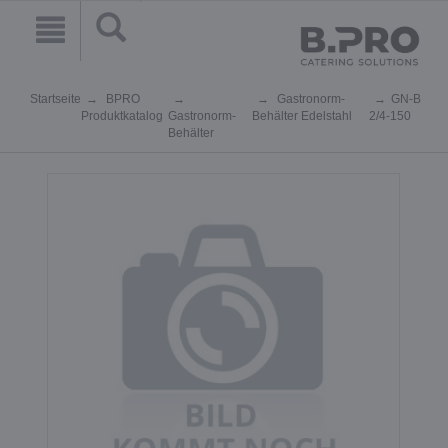
Startseite
BPRO
Gastronorm-
GN-B
Produktkatalog
Gastronorm-
Behälter Edelstahl
2/4-150
Behälter