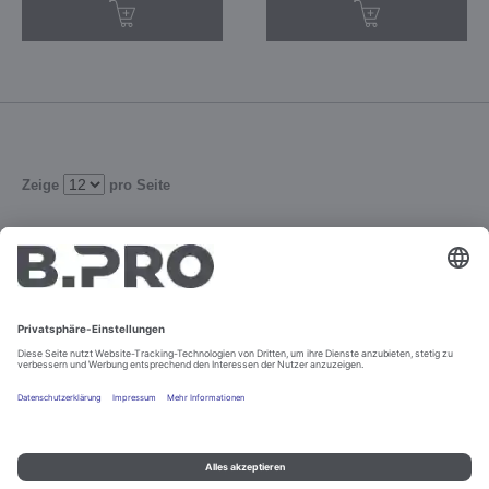
Zeige
pro Seite
1
2
Verfeinern