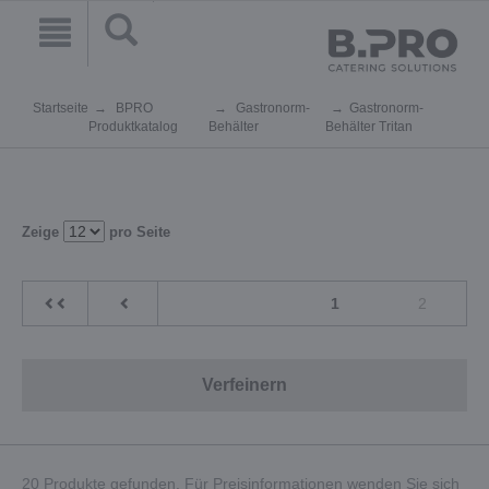
Startseite
BPRO
Gastronorm-
Gastronorm-
Produktkatalog
Behälter
Behälter Tritan
Zeige
pro Seite
1
2
Verfeinern
20 Produkte gefunden. Für Preisinformationen wenden Sie sich