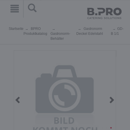
Startseite
BPRO
Gastronorm
GD-
Produktkatalog
Gastronorm-
Deckel Edelstahl
B 1/1
Behälter