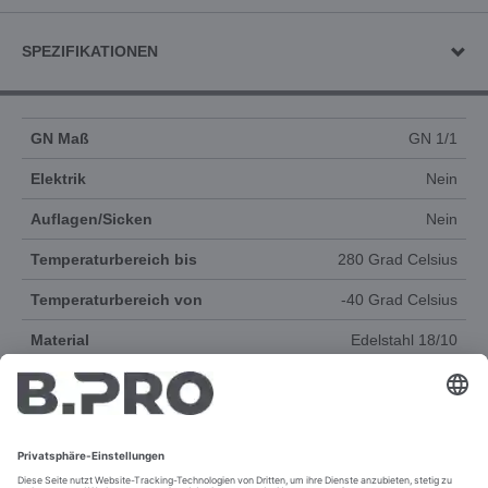
SPEZIFIKATIONEN
GN Maß
GN 1/1
Elektrik
Nein
Auflagen/Sicken
Nein
Temperaturbereich bis
280 Grad Celsius
Temperaturbereich von
-40 Grad Celsius
Material
Edelstahl 18/10
Produktgruppe
Gastronorm-System