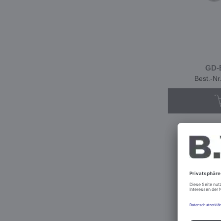
GD-B
Best.-Nr