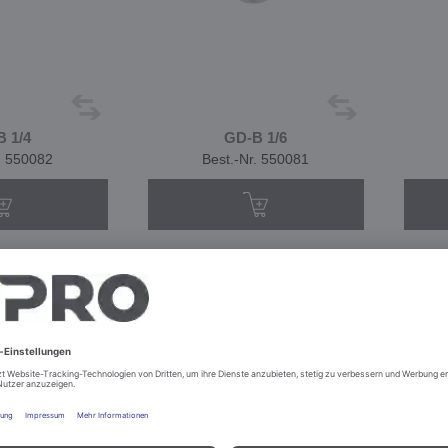
 1/4
GD-B 1/6
. 550082
Best.-Nr. 550081