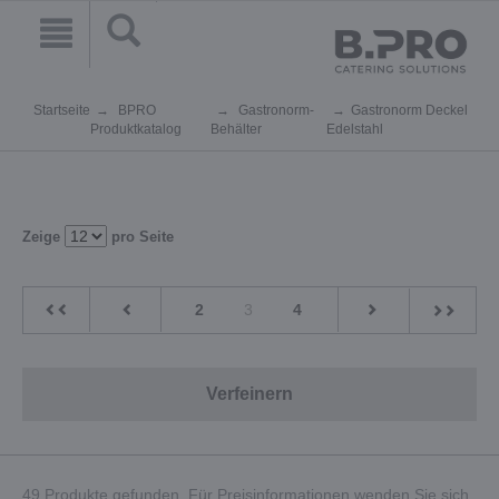
Startseite
BPRO
Gastronorm-
Gastronorm Deckel
Produktkatalog
Behälter
Edelstahl
Zeige
pro Seite
2
3
4
Verfeinern
49 Produkte gefunden. Für Preisinformationen wenden Sie sich