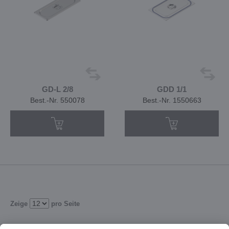
GD-L 2/8
GDD 1/1
Best.-Nr. 550078
Best.-Nr. 1550663
Zeige
pro Seite