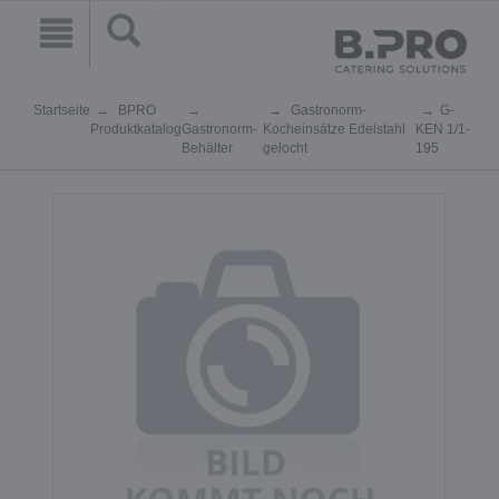
Startseite
BPRO
Gastronorm-
G-
Produktkatalog
Gastronorm-
Kocheinsätze Edelstahl
KEN 1/1-
Behälter
gelocht
195