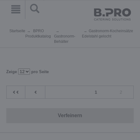
Startseite
BPRO
Gastronorm-Kocheinsätze
Produktkatalog
Gastronorm-
Edelstahl gelocht
Behälter
Zeige
pro Seite
1
2
Verfeinern