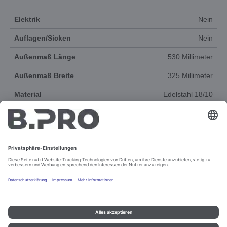
Elektrik
Nein
Auflagen/Sicken
Nein
Außenmaß Länge
530 Millimeter
Außenmaß Breite
325 Millimeter
Material
Edelstahl 18/10
Produktgruppe
Gastronorm-System
DOKUMENTE
Impressum und Datenschutz
Kontakt
Rechtliche Hinweise