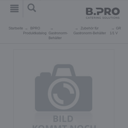
Startseite
BPRO
Zubehör für
GR
Produktkatalog
Gastronorm-
Gastronorm-Behälter
1/1 V
Behälter