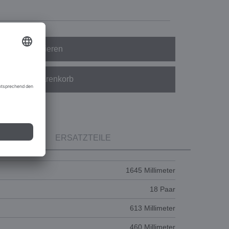
Konfigurieren
In den Warenkorb
ERSATZTEILE
1645 Millimeter
18 Paar
613 Millimeter
460 Millimeter