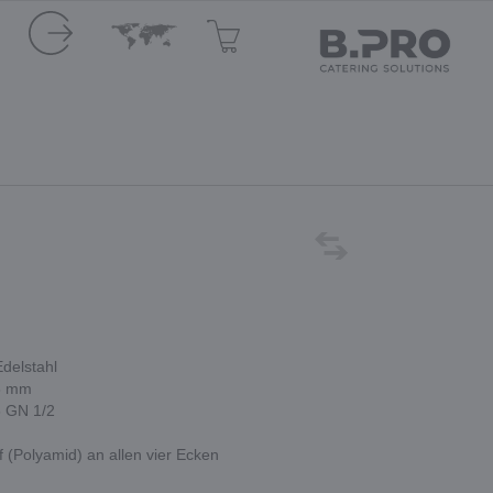
delstahl
73 mm
6 GN 1/2
 (Polyamid) an allen vier Ecken