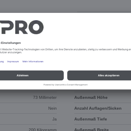
DOKUMENTE
3D-ANIMATION
73 Millimeter
Außenmaß Höhe
Nein
Anzahl Auflagen/Sicken
Ja
Außenmaß Tiefe
200 Kilogramm
Außenmaß Breite