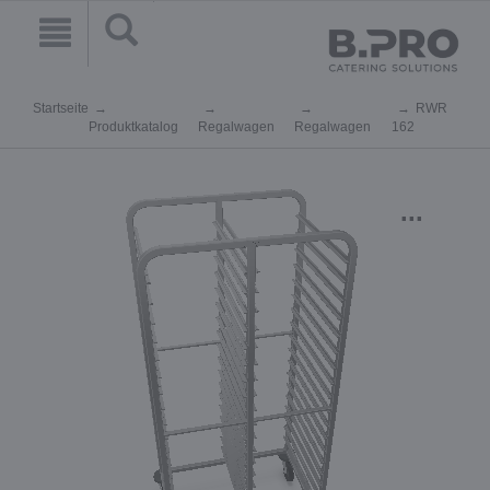
Startseite
RWR
Produktkatalog
Regalwagen
Regalwagen
162
...