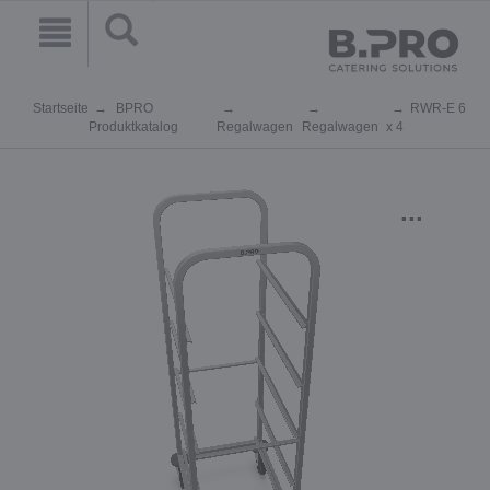
Startseite
BPRO
RWR-E 6
Produktkatalog
Regalwagen
Regalwagen
x 4
...