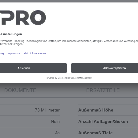
DOKUMENTE
ERSATZTEILE
73 Millimeter
Außenmaß Höhe
Nein
Anzahl Auflagen/Sicken
Ja
Außenmaß Tiefe