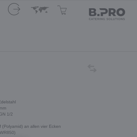
delstahl
 mm
 GN 1/2
 (Polyamid) an allen vier Ecken
 RWR850)