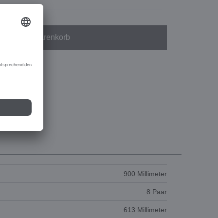
In den Warenkorb
900 Millimeter
8 Paar
613 Millimeter