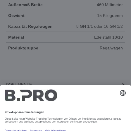
Außenmaß Breite
460 Millimeter
Gewicht
15 Kilogramm
Kapazität Regalwagen
8 GN 1/1 oder 16 GN 1/2
Material
Edelstahl 18/10
Produktgruppe
Regalwagen
DOKUMENTE
3D-ANIMATION
ERSATZTEILE