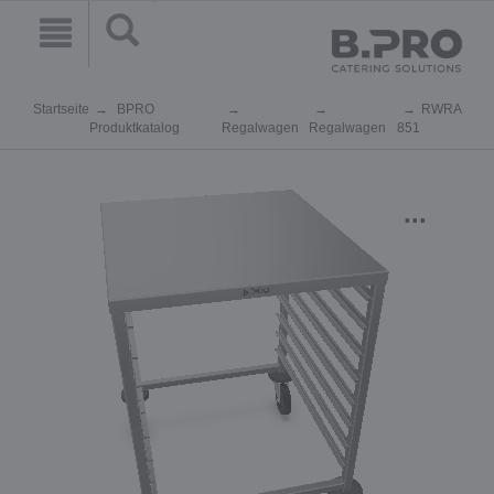
Startseite
BPRO
RWRA
Produktkatalog
Regalwagen
Regalwagen
851
...